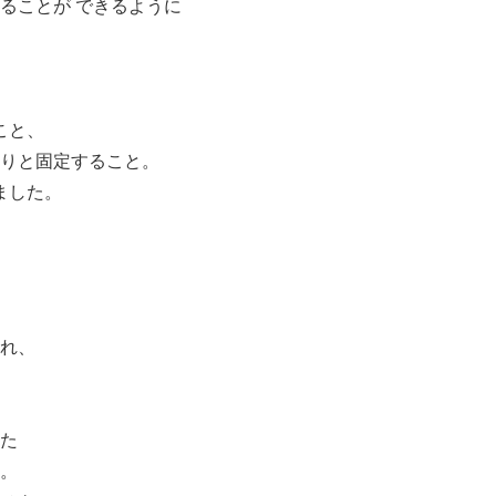
ることが できるように
こと、
りと固定すること。
ました。
れ、
た
。