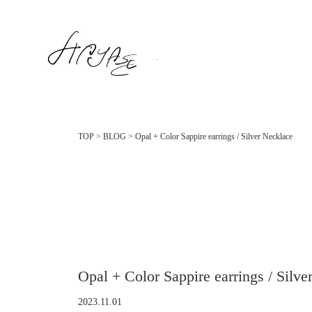
TOP
>
BLOG
>
Opal + Color Sappire earrings / Silver Necklace
Opal + Color Sappire earrings / Silve
2023.11.01