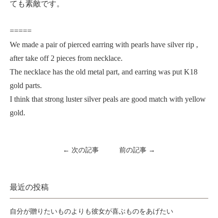
ても素敵です。
=====
We made a pair of pierced earring with pearls have silver rip ,
after take off 2 pieces from necklace.
The necklace has the old metal part, and earring was put K18
gold parts.
I think that strong luster silver peals are good match with yellow
gold.
← 次の記事
前の記事 →
最近の投稿
自分が贈りたいものよりも彼女が喜ぶものをあげたい